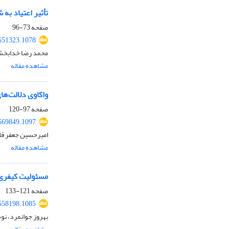
تأثیر اعتیاد ب
صفحه
73-96
551323.1078
محمد رضا خدابخش
مشاهده مقاله
واکاوی دلالت‌ه
صفحه
97-120
569849.1097
امیرحسین جعفر قل
مشاهده مقاله
مسئولیت کیفری 
صفحه
121-133
558198.1085
بهروز جوانمرد، ن