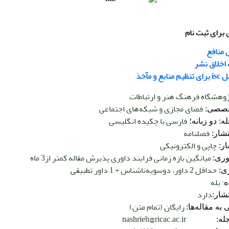
برای ثبت نام
 منافع
اخلاق نشر
ع و مآخذ
وهشگاه فرهنگ هنر و ارتباطات
فضای مجازی و شبکه‌های اجتماعی
خصصی:
فارسی با چکیده انگلیسی
ه: دو زبانه؛
فصلنامه
تشار:
چاپی و الکترونیکی
ار:
میانگین بازه زمانی فرایند داوری پذیرش مقاله کمتر از3 ماه
وری:
حداقل 2 داور، دوسویه‌ناشناس + 1 داور تطبیقی
ری:
:
بله
ه
دارد
تشار:
رایگان (تمام متن)
به مقاله‌ها:
nashrieh@ricac.ac.ir
ل مجله: