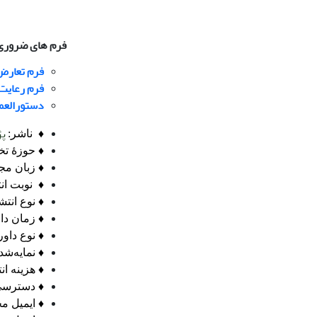
فرم های ضروری 
فرم تعارض
فرم رعایت 
دستورالعمل isc برای تنظیم مناب
پژ
♦ ناشر:
♦ حوزۀ ت
♦ زبان مجل
♦ نوبت ان
♦ نوع انتش
♦ زمان دا
♦ نوع داو
♦ نمایه‌شد
♦ هزینه ان
♦ دسترسی 
♦ ایمی