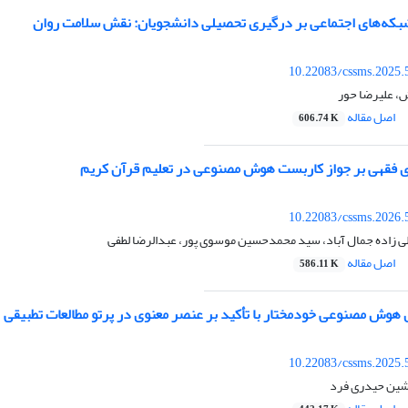
ه شبکه‌های اجتماعی بر درگیری تحصیلی دانشجویان: نقش سلامت روان
10.22083/cssms.2025.
، علیرضا حور
اصل مقاله
606.74 K
ای فقهی بر جواز کاربست هوش مصنوعی در تعلیم قرآن کریم
10.22083/cssms.2026.
ی زاده جمال آباد، سید محمدحسین موسوی پور، عبدالرضا لطفی
اصل مقاله
586.11 K
هوش مصنوعی خودمختار با تأکید بر عنصر معنوی در پرتو مطالعات تطبیقی
10.22083/cssms.2025.
وشین حیدری فرد