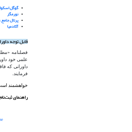
گوگل اسکولا
نورمگز
پرتال جامع ع
آکادمیا
قابل توجه داور
فصلنامه «مطا
علمی خود داورا
داورانی که فاق
فرمایند.
خواهشمند است 
راهنمای ثبت‌نام در blons
se