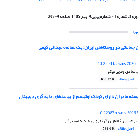
ره 1 - شماره پیاپی 9، بهار 1405، صفحه 9-207
ی
ن جماعتی در روستاهای ایران: یک مطالعه میدانی کیفی
10.22083/cssms.2026.
 صادق وفایی نیکو
اصل مقاله
680.82 K
سته مادران دارای کودک اوتیسم از پیامدهای دایه گری دیجیتال
10.22083/cssms.2026.
 حسنی، کاظم برزگر بفروئی، مهدیه استبرقی
اصل مقاله
591.6 K