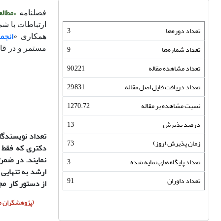
«
مطال
فصلنامه
ارتباطات با شم
تعداد دوره‌ها
3
انجم
همکاری «
تعداد شماره‌ها
9
مستمر و در قا
تعداد مشاهده مقاله
90,221
تعداد دریافت فایل اصل مقاله
29,831
نسبت مشاهده بر مقاله
1270.72
درصد پذیرش
13
تعداد نویسندگان
زمان پذیرش (روز)
73
دکتری که فقط م
نمایند. در ضمن
تعداد پایگاه های نمایه شده
3
ارشد به تنهایی 
تعداد داوران
91
از دستور کار م
(پژوهشگران مح