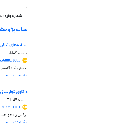
شماره جاری:
دوره 3، شما
مقاله پژوهش
رسانه‌های آنلای
صفحه
9-44
556880.1083
احسان شاه قاسمی،
مشاهده مقاله
واکاوی تجارب زی
صفحه
45-71
570779.1101
نرگس رادجو، حسین
مشاهده مقاله