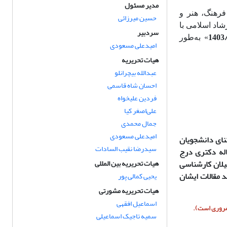
مدیر مسئول
رهنگ، هنر و
حسین میرزائی
اد اسلامی با
سردبیر
» به‌طور
امیدعلی مسعودی
هیات تحریریه
عبدالله بیچرانلو
احسان شاه قاسمی
فردین علیخواه
علی‌اصغر کیا
جمال محمدی
امیدعلی مسعودی
ثنای دانشجویان
سیدرضا نقیب السادات
اله دکتری درج
یلان کارشناسی
هیات تحریریه بین المللی
د مقالات ایشان
یحیی کمالی پور
هیات تحریریه مشورتی
اسماعیل افقهی
 ضروری است).
سمیه تاجیک اسماعیلی