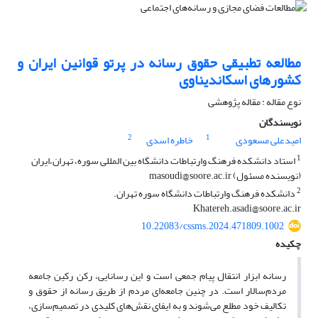
مطالعه تطبیقی حقوق رسانه در پرتو قوانین ایران و
کشورهای اسکاندیناوی
نوع مقاله : مقاله پژوهشی
نویسندگان
2
1
امیدعلی مسعودی
خاطره اسدی
1
استاد دانشکده فرهنگ وارتباطات دانشگاه بین المللی سوره، تهران،ایران
(نویسنده مسئول) masoudi@soore.ac.ir
2
دانشکده فرهنگ وارتباطات دانشگاه سوره تهران.
Khatereh.asadi@soore.ac.ir
10.22083/cssms.2024.471809.1002
چکیده
رسانه ابزار انتقال پیام جمعی است و این رسانایی، رکن رکین جامعه
مردم‌سالار است. در چنین جامعه‌ای مردم از طریق رسانه از حقوق و
تکالیف خود مطلع می‌شوند و به ایفای نقش‌های کلیدی در تصمیم‌سازی،