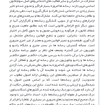
مشارکت در حکمرانی و سایر فعالیت های اجتماعی وفق اصل سوم ‌قانون
اساسی می‌پردازند. رسانه ها امروزه بسیار فراگیر و متنوع شده و تاثیر
بسیار زیادی در اجتماعی شدن افراد و شکل گیری و جهت دهی به رفتار
و نظام رسانه ای جامعه ایفا می کنند. مشارکت‌ها و بهره‌مندی‌های مردم
ازابزارهای رسانه ای از سویی، کنشگری رسانه‌ها و کارگزاران آنها، از
سوی دیگر تابع الزاماتی قانونی است که باید مطابق ماهیت صریح و
شفاف قانون، از هرگونه پرده‌پوشی مصون و به نحوی کامل در اختیار
مردم باشد؛ بنابراین، تدوین و تنقیح قوانین رسانه‌ای مشتمل بر
گردآوری، طبقه‌بندی و تمییز قوانین مجری و معتبر از غیر، امری ضروری
است. مساله گسترش رسانه ها در بستر مجزی و جایگاه رادیو و
تلویزیون در این گستره، وضعف های ناظر بر حقوق برنامه سازان و
مخاطبان ما را برآن داشت تا به بررسی مقررات حاکم بر حقوق حاکم بر
رسانه ‌ها و رادیو وتلویزیون در نیای رسانه ای امروز و فعالان آن در
کشورهای اسکاندویناوی که امروزه به عنوان مللی مترقی در بحث آزادی
رسانه ها شناخته می شوند و مقایسه آن با نظام رسلنه ای ایران
بپردازیم. از مهم‌ترین یافته‌های این پژوهش ارائه اصول مطلوب در
محدودیت آزادی رسانه‌ها است، که بر اساس همین اصول به
نتیجه‌گیری و ارزیابی پرداخته شده است. نتایج این پژوهش حکایت از
آن دارد که مقررات نوردیک پذیرفته شده در کشورهای اسکاندیناوی،
درک صحیحی از مقوله آزادی رسانه‌ها دارد؛ اسناد داخلی نیز با وجود
درک صحیح لزوم محدودیت‌های ضروری در بسیاری از نقاط پا را فراتر از
حد گذاشته است و از سوی دیگر نظام واحدی بر رسانه‌های کشور حاکم