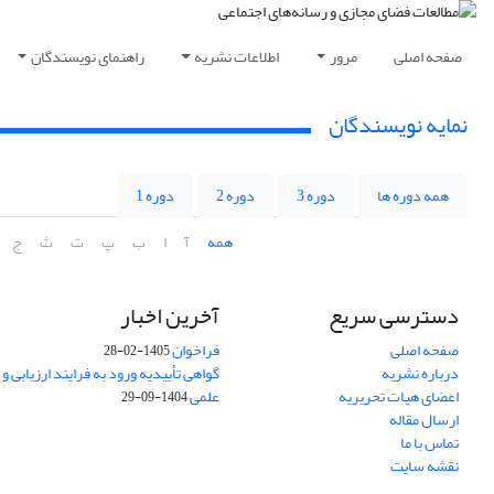
صفحه اصلی
مرور
اطلاعات نشریه
راهنمای نویسندگان
نمایه نویسندگان
همه دوره ها
دوره 3
دوره 2
دوره 1
همه
آ
ا
ب
پ
ت
ث
ج
دسترسی سریع
آخرین اخبار
صفحه اصلی
فراخوان
1405-02-28
درباره نشریه
گواهی تأییدیه ورود به فرایند ارزیابی و
اعضای هیات تحریریه
علمی
1404-09-29
ارسال مقاله
تماس با ما
نقشه سایت