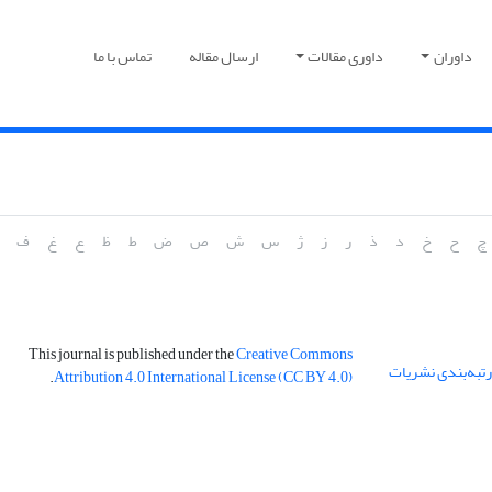
داوران
داوری مقالات
ارسال مقاله
تماس با ما
چ
ح
خ
د
ذ
ر
ز
ژ
س
ش
ص
ض
ط
ظ
ع
غ
ف
This journal is published under the
Creative Commons
 رتبه‌بندی نشریات
.
Attribution 4.0 International License (CC BY 4.0)