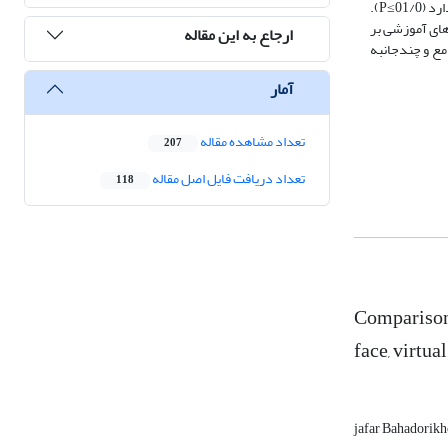
داد که بین سه گروه آموزشی (حضوری، مجازی در بستر شاد و ترکیبی) در دانش‌آموزان در بی‌صداقتی تحصیلی، ارزش تکلیف و تحصیل گریزی تفاوت معنی‌داری وجود دارد (01/0≥P).
های آموزشی بر
ارجاع به این مقاله
ویکرد جامع و چندجانبه
آمار
تعداد مشاهده مقاله
207
تعداد دریافت فایل اصل مقاله
118
Comparison 
face, virtua
jafar Bahadorik