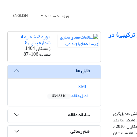
ورود به سامانه
ENGLISH
ترکیبی) در
دوره 2، شماره 4 -
شماره پیاپی 8
زمستان 1404
صفحه
87-106
فایل ها
XML
اصل مقاله
534.83 K
قش تعدیل‌گری
سابقه مقاله
جنسیت بود. روش پژوهش توصیفی از نوع مطالعات علی- مقایسه‌ای است. جامعۀ پژوهش را کلیه دانش‌آموزان دختر و پسر پایه پنجم ابتدایی شهر ایلخچی در سال 1404 تشکیل دادند
که از بین آن‌ها به‌صورت نمونه‌گیری خوشه‌ای 90 نفر به‌عنوان نمونه انتخاب شدند. ابزارهای این پژوهش شامل پرسشنامه بی‌صداقتی تحصیلی (ADQ، ویترسپون و همکاران، 2010)،
هم رسانی
یره و مختلط بود یافته‌ها نشان