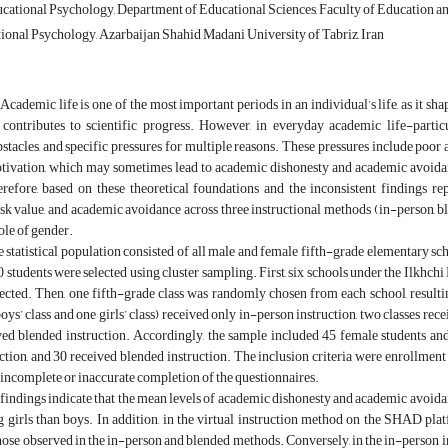
ucational Psychology, Department of Educational Sciences, Faculty of Education an
ional Psychology, Azarbaijan Shahid Madani University of Tabriz, Iran
Academic life is one of the most important periods in an individual’s life, as it sha
nd contributes to scientific progress. However, in everyday academic life-parti
bstacles, and specific pressures for multiple reasons. These pressures include poor 
tivation, which may sometimes lead to academic dishonesty and academic avoidanc
erefore, based on these theoretical foundations and the inconsistent findings r
ask value, and academic avoidance across three instructional methods (in-person, 
le of gender.
statistical population consisted of all male and female fifth-grade elementary sc
0 students were selected using cluster sampling. First, six schools under the Ilkhc
cted. Then, one fifth-grade class was randomly chosen from each school, resulting i
boys’ class and one girls’ class) received only in-person instruction, two classes r
ved blended instruction. Accordingly, the sample included 45 female students and
uction, and 30 received blended instruction. The inclusion criteria were enrollment 
 incomplete or inaccurate completion of the questionnaires.
findings indicate that the mean levels of academic dishonesty and academic avoidan
 girls than boys. In addition, in the virtual instruction method on the SHAD pl
hose observed in the in-person and blended methods. Conversely, in the in-person i