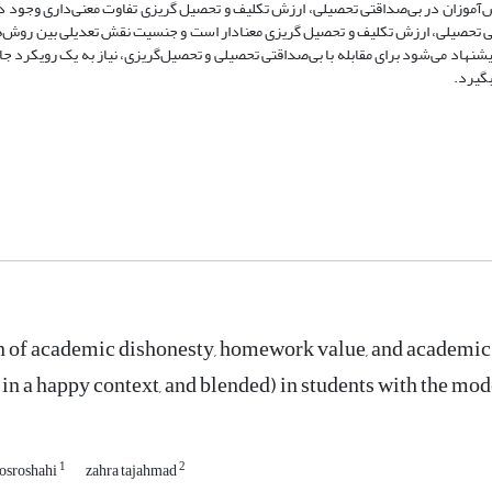
تی تحصیلی، ارزش تکلیف و تحصیل گریزی معنادار است و جنسیت نقش تعدیلی بین روش‌
 ارزش تکلیف و تحصیل گریزی را دارد (05/0≥P)؛ بنابراین پیشنهاد می‌شود برای مقابله با بی‌صداقتی تحصیلی و تحصیل‌گریزی، نیاز به یک ر
بگیرد.
of academic dishonesty, homework value, and academic 
l in a happy context, and blended) in students with the mo
1
2
hosroshahi
zahra tajahmad