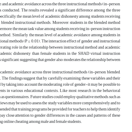
, and academic avoidance across the three instructional methods (in-person,
conducted. The results revealed a significant difference among the three
pecifically, the mean level of academic dishonesty among students receiving
d blended instructional methods. Moreover, students in the blended method
ermore, the mean task value among students receiving in-person instruction
method. Similarly, the mean level of academic avoidance among students in
ional methods (P ≤ 0.01). The interaction effect of gender and instructional
derating role in the relationship between instructional method and academic
academic dishonesty than female students in the SHAD virtual instruction
 significant, suggesting that gender also moderates the relationship between
academic avoidance across three instructional methods (in-person, blended,
 The findings suggest that by carefully examining these variables and their
 by taking into account the moderating role of gender-it may be possible to
s in various educational contexts. Like most research in the behavioral
ch as questionnaires. Future studies could employ qualitative methods, such as
rviews may be used to assess the study variables more comprehensively and to
ommended that training programs be provided for teachers to help them identify
close attention to gender differences in the causes and patterns of these
ting online cheating among male and female students.