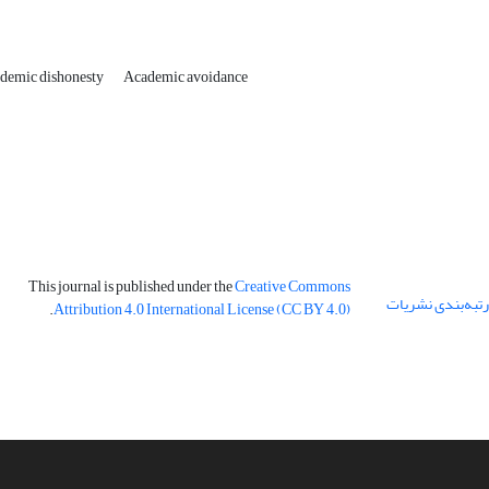
ademic dishonesty
Academic avoidance
This journal is published under the
Creative Commons
 رتبه‌بندی نشریات
.
Attribution 4.0 International License (CC BY 4.0)