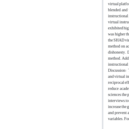
virtual platf
blended, and
instructional
virtual instr
exhibited hig
was higher t
the SHAD virt
method on aca
dishonesty. 
method. Addit
instructional
Discussion: T
and virtual i
reciprocal ef
reduce acade
sciences, the
interviews, t
increase the 
and prevent a
variables. Fo