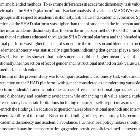
orm and blended methods. To examine differences in academic dishonesty, task value
 virtual on the SHAD platform), multivariate analysis of variance (MANOVA) was 
 groups with respect to academic dishonesty, task value, and academic avoidance. S
uction on the SHAD platform was higher than that of students in the in-person an
her mean academic dishonesty than those in the in-person method (P ≤ 0.01). Furth
han that of students educated through the SHAD virtual platform and the blended 
ual platform was higher than that of students in the in-person and blended instruct
demic dishonesty was statistically significant, indicating that gender plays a mo
Descriptive results showed that male students exhibited higher mean levels of 
ionally, the interaction effect of gender and instructional method on task value was
 method and task value.
he aim of the present study was to compare academic dishonesty, task value, and 
nstruction on the SHAD platform), with gender considered as a moderating variable.
fects on students’ academic outcomes across different instructional approaches-and
mic dishonesty and academic avoidance while enhancing task value among student
 present study has certain limitations, including reliance on self-report measures su
o enrich the findings. In addition to questionnaires, observational methods and inte
generalizability of the results. Based on the findings of the present study, it is rec
cademic dishonesty and academic avoidance. Furthermore, policymakers should pay 
r instance, it may be necessary to design gender-sensitive policies aimed at preven