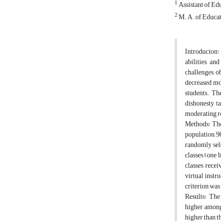
1
Assistant of Ed
2
M. A. of Educat
Introducion: 
abilities, a
challenges, o
decreased mo
students. Th
dishonesty, t
moderating ro
Methods: The 
population, 9
randomly sele
classes (one 
classes recei
virtual instr
criterion was
Results: The 
higher among
higher than t