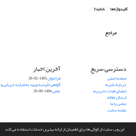
کلیدواژه‌ها
English
مراجع
دسترسی سریع
آخرین اخبار
صفحه اصلی
فراخوان
1405-02-28
درباره نشریه
گواهی تأییدیه ورود به فرایند ارزیابی و
اعضای هیات تحریریه
علمی
1404-09-29
ارسال مقاله
تماس با ما
نقشه سایت
سامانه مدیریت نشریات علمی.
طراحی و پیاده سازی از
سیناوب
این وب سایت از کوکی ها برای اطمینان از ارائه بهترین خدمات استفاده می کند.