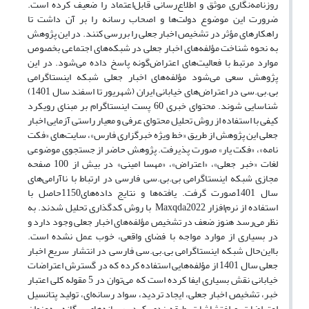
روزنامه‌نگاری موثق و اطلاع‌رسانی قابل‌اعتماد را ضعیف کرده است.
ضرورت این موضوع دولت‌ها و اصحاب رسانه را بر آن داشت تا
راهکارهای مؤثر در تشخیص اخبار جعلی را بررسی کنند. در این پژوهش
به نحوه شناخت مؤلفه‌های اخبار جعلی در شبکه‌های اجتماعی بخصوص
موارد مرتبط با فعالیت‌های اعتراض‌گونه پاسخ داده می‌شود. در این
پژوهش سعی می‌شود مؤلفه‌های اخبار جعلی شبکه اینستاگرامی
بی.بی.سی در اعتراض‌های خیابانی ایران (شهریور تا اسفند سال 1401)
شناسایی شوند. محتوای خبری 60 پست اینستاگرام بر مبنای رویکرد
کیفی با استفاده از روش تحلیل محتوای عرفی و معیار راستی آزمایی اخبار
جعلی این پژوهش از طریق «خط ویژه خبرگزاری فارس»، سایت‌های «فکت
نامه»، «فکت یار» صورت پذیرفت. پژوهش حاضر از جستجوی موضوعی
لغات «خبر جعلی»، «اعتراض»، «مهسا امینی» در بیش از 100 صفحه
مجازی شبکه اینستاگرامی بی.بی.سی فارسی در ارتباط با ناآرامی‌های
سال 1401صورت گرفت. یافته‌ها و نتایج داده‌های1150حاصل با
استفاده از نرم‌افزار Maxqda2022 با روش کدگذاری تحلیل شدند. به
نظر می‌رسد هنوز ضعف در تشخیص مؤلفه‌های اخبار جعلی وجود دارد و
در بسیاری از موارد مواجه با فضای واقعی، خوب عمل نشده است.
بااین‌حال شبکه اینستاگرامی بی.بی.سی فارسی در انتشار سریع اخبار
جعلی سال 1401 از مؤلفه‌هایی استفاده کرده که در گسترش اعتراضات
خیابانی نقش بسیاری ایفا کرده است که می‌توان در 5 مقوله کلی اعتبار
خبر، تشخیص اخبار جعلی، ایجاد تردید، سواد رسانه‌ای، تولید پتانسیل
اعتراضات و اغتشاشات طبقه‌بندی کرد. رسانه‌های بیگانه به‌عنوان