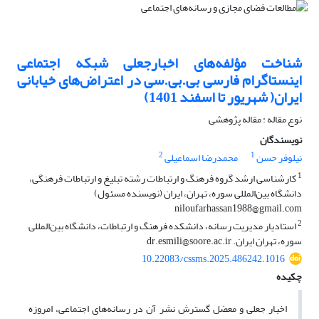
شناخت مؤلفه‌های اخبارجعلی شبکه اجتماعی
اینستاگرام فارسی بی.بی.سی در اعتراض‌های خیابانی
ایران( شهریور تا اسفند 1401)
نوع مقاله : مقاله پژوهشی
نویسندگان
2
1
نیلوفر حسن
محمدرضا اسماعیلی
1
کارشناسی ارشد گروه فرهنگ و ارتباطات رشته تبلیغ و ارتباطات فرهنگی،
دانشگاه بین‌المللی سوره، تهران، ایران (نویسنده مسئول)
niloufarhassan1988@gmail.com
2
استادیار مدیریت رسانه، دانشکده فرهنگ و ارتباطات، دانشگاه بین‌المللی
سوره، تهران ایران. dr.esmili@soore.ac.ir
10.22083/cssms.2025.486242.1016
چکیده
اخبار جعلی و معضل گسترش نشر آن در رسانه‌های اجتماعی، امروزه