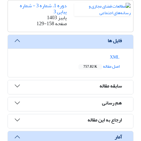
دوره 1، شماره 3 - شماره
پیاپی 3
پاییز 1403
صفحه
129-158
فایل ها
XML
اصل مقاله
757.82 K
سابقه مقاله
هم رسانی
ارجاع به این مقاله
آمار