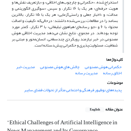
استخراج‌شده، «حکمرانی و چارچوب‌های اخلاقی» و «بازتعریف نقش‌ها و
هویت حرفه‌ای» هر یک با ۱۶ تکرار، و سپس «سوگیری الگوریتمی و
عدالت» و «اخبار جعلی و راستی‌آزمایی» هر یک با ۱۵ تکرار، بالاترین
بسامد را در مطالعات بررسی‌شده داشتند؛ درحالی‌که «کیفیت و اصالت
محتوا» با ۶ و «جو رسانه‌ای/هیاهوی تبلیغاتی» با ۳ تکرار، کمتر مورد
توجه بوده‌اند. در مجموع، نتایج نشان می‌دهد مدیریت اخلاقی هوش
مصنوعی در خبر نیازمند رویکردی چندسطحی، انسان‌محور و مبتنی بر
شفافیت، مسئولیت‌پذیری و حکمرانی پیش‌دستانه است.
کلیدواژه‌ها
حکمرانی هوش مصنوعی
چالش های هوش مصنوعی
مدیریت خبر
اخلاق رسانه
مدیریت رسانه
موضوعات
پدیده‌های نوظهور فرهنگی و اجتماعی متأثر از تحولات فضای سایبر
عنوان مقاله
English
"Ethical Challenges of Artificial Intelligence in
News Management and Its Governance