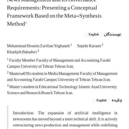
Requirements: Presenting a Conceptual
Framework Based on the Meta-Synthesis
Method"
نویسندگان
English
1
2
Mohammad Hossein Zarifian Yeghaneh
Sepehr Karami
3
Khadijeh Bahadori
1
Faculty Member, Faculty of Management and Accounting, Farabi
Campus, University of Tehran, Tehran, Iran.
2
Master&#039;s student in Media Management, Faculty of Management
and Accounting, Farabi Campus, University of Tehran, Tehran, Iran.
3
Master’s student in Educational Technology, Islamic Azad University,
Science and Research Branch, Tehran, Iran.
چکیده
English
Introduction: The expansion of artificial intelligence in
newsrooms has moved beyond a mere technical shift. It is actively
restructuring news production and management while redefining