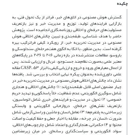
چکیده
گسترش هوش مصنوعی در اتاق‌های خبر، فراتر از یک تحول فنی، به
بازآرایی فرایندهای تولید، توزیع و مدیریت خبر و نیز بازتعریف
مسئولیت‌های حرفه‌ای و اخلاقی روزنامه‌نگاری انجامیده است. پژوهش
حاضر با هدف شناسایی، طبقه‌بندی و تبیین چالش‌های اخلاقی هوش
مصنوعی در مدیریت تحریریه خبر، از رویکرد کیفی فراترکیب بهره
گرفته است. بدین منظور، با اتکا به الگوی هفت‌مرحله‌ای سندلوسکی و
باروسو، مطالعات منتشرشده در بازه زمانی ۲۰۱۶ تا ۲۰۲۶ در پایگاه‌های
معتبر علمی به‌صورت نظام‌مند جست‌وجو، غربال و ارزیابی شدند. پس
از اعمال معیارهای ورود و خروج و ارزیابی کیفی با ابزار CASP، ۵۳ مقاله
علمی داوری‌شده به‌عنوان پیکره نهایی انتخاب و بررسی شد. یافته‌ها
نشان داد چالش‌های اخلاقی هوش مصنوعی در مدیریت تحریریه خبر در
چهار مضمون اصلی قابل طبقه‌بندی‌اند: ۱) چالش‌های اخلاقی و هنجاری
شامل سوگیری الگوریتمی، عدم شفافیت، خلأ پاسخگویی و تهدید حریم
خصوصی؛ ۲) تحول در مدیریت و فرایندهای خبری شامل اتوماسیون،
بازتعریف نقش‌های حرفه‌ای، دروازه‌بانی الگوریتمی و وابستگی
زیرساختی به پلتفرم‌ها؛ ۳) تعامل انسان و ماشین و راستی‌آزمایی شامل
ضرورت «انسان در چرخه»، مقابله با اخبار جعلی و حفظ کیفیت و اصالت
محتوا؛ و ۴) حکمرانی، هنجارگذاری و اعتماد شامل چارچوب‌های اخلاقی،
سواد الگوریتمی و سیاست‌گذاری رسانه‌ای. در میان زیرمضامین