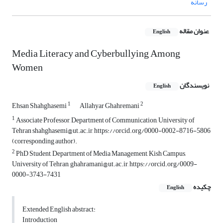
رسانه
عنوان مقاله
English
Media Literacy and Cyberbullying Among
Women
نویسندگان
English
1
2
Ehsan Shahghasemi
Allahyar Ghahremani
1
Associate Professor, Department of Communication, University of
Tehran shahghasemi@ut.ac.ir, https://orcid.org/0000-0002-8716-5806
(corresponding author).
2
PhD Student, Department of Media Management, Kish Campus,
University of Tehran, ghahramani@ut.ac.ir, https://orcid.org/0009-
0000-3743-7431
چکیده
English
Extended English abstract:
Introduction