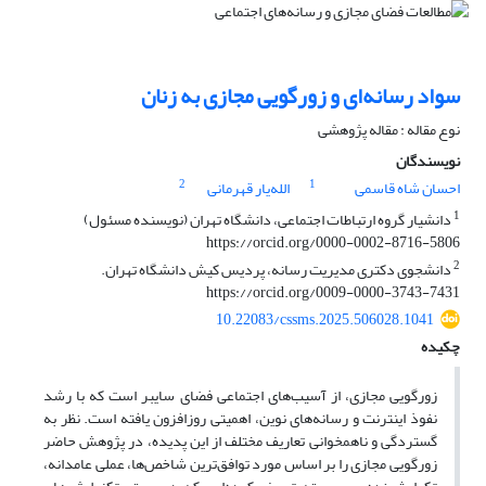
سواد رسانه‌ای و زورگویی مجازی به زنان
نوع مقاله : مقاله پژوهشی
نویسندگان
2
1
احسان شاه قاسمی
الله‌یار قهرمانی
1
دانشیار گروه ارتباطات اجتماعی، دانشگاه تهران (نویسنده مسئول)
https://orcid.org/0000-0002-8716-5806
2
دانشجوی دکتری مدیریت رسانه، پردیس کیش دانشگاه تهران.
https://orcid.org/0009-0000-3743-7431
10.22083/cssms.2025.506028.1041
چکیده
زورگویی مجازی، از آسیب‌های اجتماعی فضای سایبر است که با رشد
نفوذ اینترنت و رسانه‌های نوین، اهمیتی روزافزون یافته است. نظر به
گستردگی و ناهمخوانی تعاریف مختلف از این پدیده، در پژوهش حاضر
زورگویی مجازی را بر اساس مورد توافق‌ترین شاخص‌ها، عملی عامدانه،