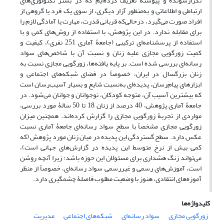
تکرارشونده و پیوسته تعریف کرده‌ایم که در بستر تکنولوژی‌های
ارتباطی و اطلاعاتی و به‌منظور آزار دیگری، از سوی یک فرد یا گروهی از
افراد صورت می‌گیرد، درحالی‌که قربانی قدرت، مهارت یا آمادگی لازم را
برای مقابله ندارد. در این پژوهش، با استفاده از روش‌های کمی و با
استفاده از پرسشنامه‌ای ترکیبی (جامعۀ آماری 251 نفری)، کیفیت و
کمیت زورگویی مجازی علیه زنان و نسبت آن با شاخص‌های سواد
رسانه‌ای بررسی شده است. بر پایه یافته‌ها، زورگویی مجازی نسبت به
زنان بزرگسال در ایران، خصوصاً در فضای شبکه‌های اجتماعی و
ابزارهای پیام‌رسان، پدیده‌ای به‌نسبت شایع و بسیار آسیب‌رسان است
که بیشترین آسیب آن، متوجه کودکان، نوجوانان و جوانان می‌شود. در
جامعۀ آماری پژوهش، 40 درصد از زنان 18 تا 50 سالۀ مورد بررسی،
مواردی از تجربۀ زورگویی مجازی را گزارش کرده‌اند. همچنین میزان
زورگویی مجازی مشخصاً با سطح سواد رسانه‌ای جامعۀ آماری نسبت
عکس دارد. سطح گستردگی این پدیده در میان زنان مورد پژوهش (که
کمی بیش از نرخ متوسط این پدیده در گزارش‌های جهانی است)،
می‌تواند زنگ هشداری برای مسئولان این حوزه باشد؛ زیرا آنچه روشن
است، آموزش‌های رسمی و غیررسمی سواد رسانه‌ای، خصوصاً از منظر
آموزه‌های انتقادی، هنوز با وضعیت مطلوب فاصلۀ چشمگیری دارد.
کلیدواژه‌ها
زورگویی مجازی
سواد رسانه‌ای
شبکه‌های اجتماعی
مدیریت